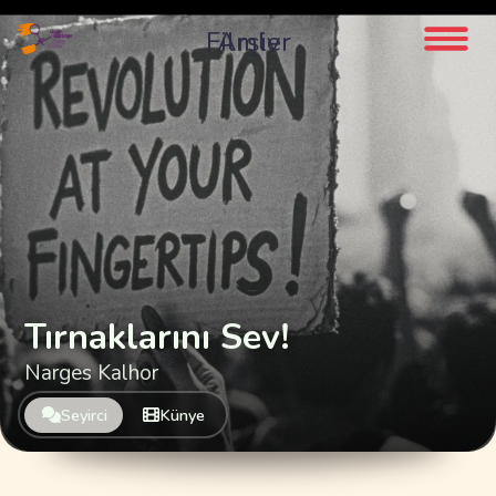
Filmler
Arşiv
Tırnaklarını Sev!
Narges Kalhor
Seyirci
Künye