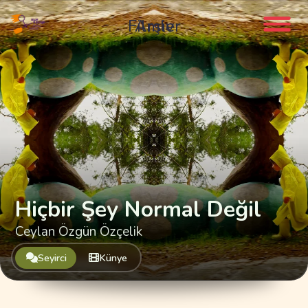
Filmler
Arşiv
Hiçbir Şey Normal Değil
Ceylan Özgün Özçelik
Seyirci
Künye