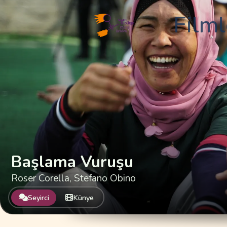
Filml
Filml
Başlama Vuruşu
Roser Corella, Stefano Obino
Seyirci
Künye